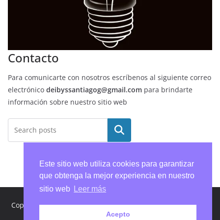
Contacto
Para comunicarte con nosotros escríbenos al siguiente correo
electrónico
deibyssantiagog@gmail.com
para brindarte
información sobre nuestro sitio web
Buscar
Este sitio web utiliza cookies para garantizar
que obtenga la mejor experiencia en nuestro
sitio web
Leer más
Copyright © 2026
Ideas con Creatividad
. Todos los derechos
Acepto
reservados.